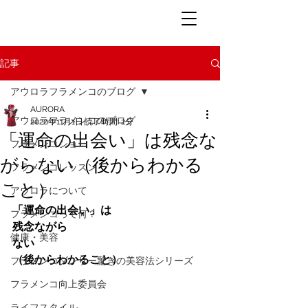
記事
アウロラフラメンコのブログ
AURORA
アウロラフラメンコのブログ
2020年11月1日
読了時間: 2分
「運命の出会い」は残念な
フラメンコショー
がらない（後からわかる
フラメンコレッスン
こと）
アウロラについて
「運命の出会い」は
フラメンコって何？
残念ながら
健康・美容
ない
（後からわかること）
フラメンコダンサー驚きの美容法シリーズ
フラメンコ向上委員会
ライフスタイル