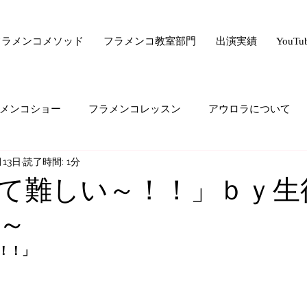
フラメンコメソッド
フラメンコ教室部門
出演実績
YouT
メンコショー
フラメンコレッスン
アウロラについて
月13日
読了時間: 1分
サー驚きの美容法シリーズ
フラメンコ向上委員会
ライ
て難しい～！！」ｂｙ生
～
ード・ゼロ・シリーズ
フラメンコの悩み
majiでどうで
！！」
生の気持ち
オススメすること
生徒さんの生の声