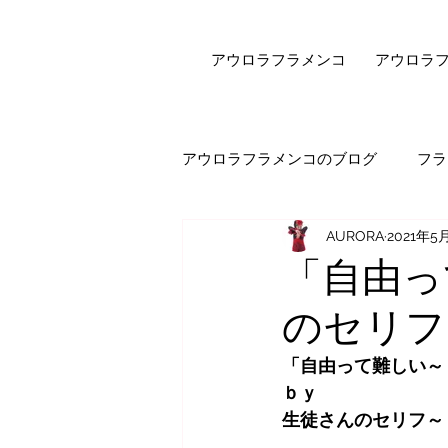
アウロラフラメンコ
アウロラ
アウロラフラメンコのブログ
フラ
AURORA
2021年5
健康・美容
フラメンコダン
「自由っ
のセリフ
オンラインレッスン
エピソ
「自由って難しい～
ｂｙ
セビジャーナスについて
先
生徒さんのセリフ～