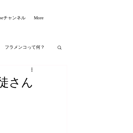
ubeチャンネル
More
フラメンコって何？
フスタイル
徒さん
もいい話