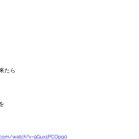
来たら
を
e.com/watch?v=9Gux1PCOpq0