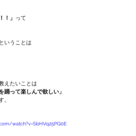
！！」
って
ということは
教えたいことは
を踊って楽しんで欲しい」
す。
e.com/watch?v=SbHVq25PQ0E