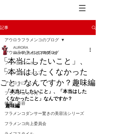
記事
アウロラフラメンコのブログ
AURORA
アウロラフラメンコのブログ
2020年5月2日
読了時間: 2分
「本当にしたいこと」、
フラメンコショー
「本当はしたくなかった
フラメンコレッスン
こと」なんですか？趣味編
アウロラについて
「本当にしたいこと」、「本当はした
フラメンコって何？
くなかったこと」なんですか？
健康・美容
趣味編
フラメンコダンサー驚きの美容法シリーズ
フラメンコ向上委員会
ライフスタイル