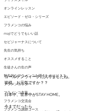
オンラインレッスン
エピソード・ゼロ・シリーズ
フラメンコの悩み
majiでどうでもいい話
セビジャーナスについて
先生の気持ち
オススメすること
生徒さんの生の声
魅力的なフラメンコを踊るためには？？
ゴールデンウィークに入りましたね。
皆様、お元気ですか？？
フラメンコギター
フラメンコ衣装
日本中、世界中がSTAY HOME。
フラメンコ交流会
今までだったら
フラメンコ講師コース