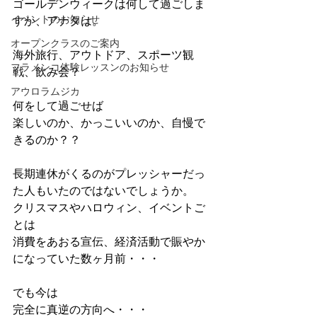
ゴールデンウィークは何して過ごしま
イベントのお知らせ
すか、アナタは。
オープンクラスのご案内
海外旅行、アウトドア、スポーツ観
フラメンコ体験レッスンのお知らせ
戦、飲み会？
アウロラムジカ
何をして過ごせば
楽しいのか、かっこいいのか、自慢で
きるのか？？
長期連休がくるのがプレッシャーだっ
た人もいたのではないでしょうか。
クリスマスやハロウィン、イベントご
とは
消費をあおる宣伝、経済活動で賑やか
になっていた数ヶ月前・・・
でも今は
完全に真逆の方向へ・・・