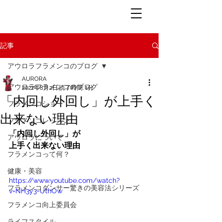
記事
アウロラフラメンコのブログ
AURORA
アウロラフラメンコのブログ
2021年8月2日
読了時間: 1分
「内回し外回し」が上手く
フラメンコショー
出来ない理由
フラメンコレッスン
「内回し外回し」が
アウロラについて
上手く出来ない理由
フラメンコって何？
健康・美容
https://www.youtube.com/watch?
フラメンコダンサー驚きの美容法シリーズ
v=NH3y3-UthOw
フラメンコ向上委員会
ライフスタイル