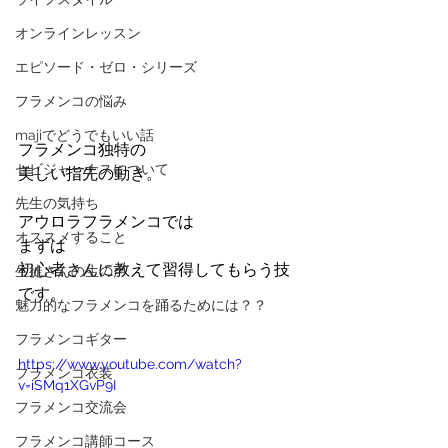
オンラインレッスン
エピソード・ゼロ・シリーズ
フラメンコの悩み
majiでどうでもいい話
フラメンコ独特の
セビジャーナスについて
美しい指先の動き。
先生の気持ち
アウロラフラメンコでは
オススメすること
まずは
初心者さんに教えて習得してもらう技
生徒さんの生の声
です。
魅力的なフラメンコを踊るためには？？
フラメンコギター
https://www.youtube.com/watch?
フラメンコ衣装
v=iSMq1XGvP9I
フラメンコ交流会
フラメンコ講師コース