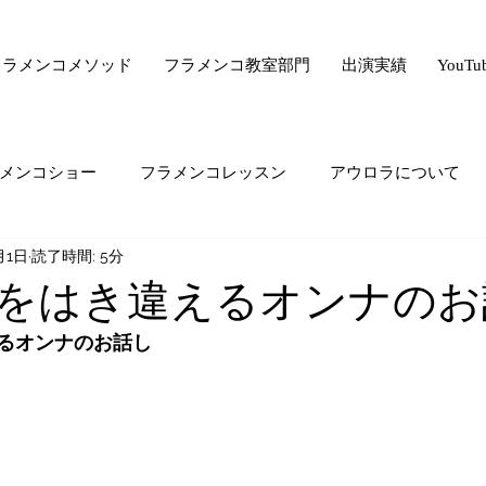
フラメンコメソッド
フラメンコ教室部門
出演実績
YouT
メンコショー
フラメンコレッスン
アウロラについて
月1日
読了時間: 5分
サー驚きの美容法シリーズ
フラメンコ向上委員会
ライ
をはき違えるオンナのお
るオンナのお話し
ード・ゼロ・シリーズ
フラメンコの悩み
majiでどうで
生の気持ち
オススメすること
生徒さんの生の声