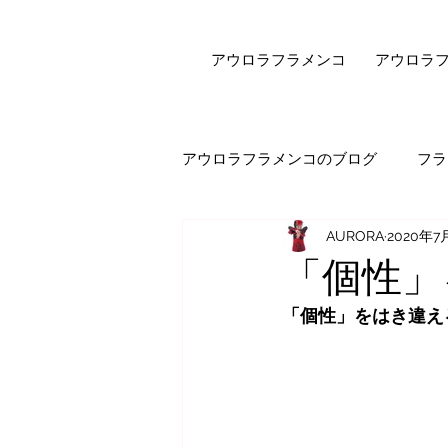
アウロラフラメンコ
アウロラ
アウロラフラメンコのブログ
フラ
AURORA
2020年7
健康・美容
フラメンコダン
「個性」
「個性」をはき違え
オンラインレッスン
エピソ
セビジャーナスについて
先