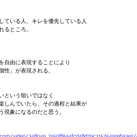
している人、キレを優先している人
れるところ。
を自由に表現することにより
個性」が表現される。
いという狙いではなく
楽しんでいたら、その過程と結果が
う現象になるのだと思う。
tic.com/video/348049_7450f85a4fcd48d79c31575492e6a3e2/