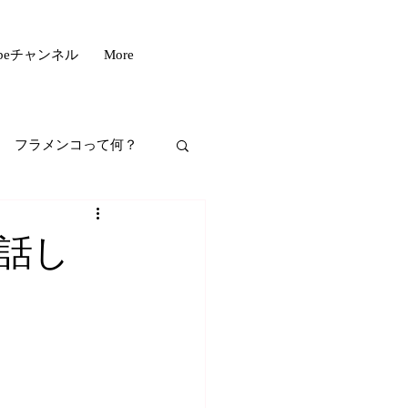
ubeチャンネル
More
フラメンコって何？
フスタイル
話し
もいい話