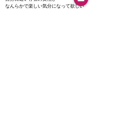
なんらかで楽しい気分になって欲しい
な、
人生を楽しんでほしいな、
そんな希望もあるんです。
小さな小さな革命ですが、
みんなが
「人生って楽しいな」って一瞬でも思
える時間を増やすことが
「世の中がよくなる第一歩」と
私は思うんですよね。