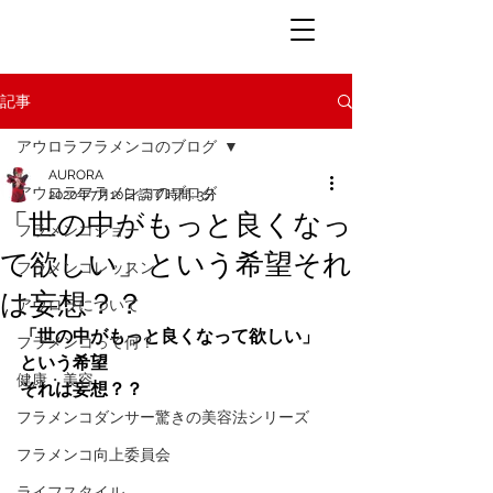
記事
アウロラフラメンコのブログ
AURORA
アウロラフラメンコのブログ
2020年7月10日
読了時間: 3分
「世の中がもっと良くなっ
フラメンコショー
て欲しい」という希望それ
フラメンコレッスン
は妄想？？
アウロラについて
「世の中がもっと良くなって欲しい」
フラメンコって何？
という希望
健康・美容
それは妄想？？
フラメンコダンサー驚きの美容法シリーズ
フラメンコ向上委員会
ライフスタイル