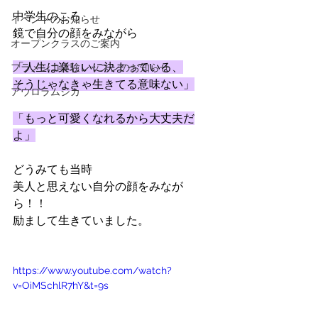
中学生のころ
イベントのお知らせ
鏡で自分の顔をみながら
オープンクラスのご案内
「人生は楽しいに決まっている、
フラメンコ体験レッスンのお知らせ
そうじゃなきゃ生きてる意味ない」
アウロラムジカ
「もっと可愛くなれるから大丈夫だ
よ」
どうみても当時
美人と思えない自分の顔をみなが
ら！！
励まして生きていました。
https://www.youtube.com/watch?
v=OiMSchlR7hY&t=9s