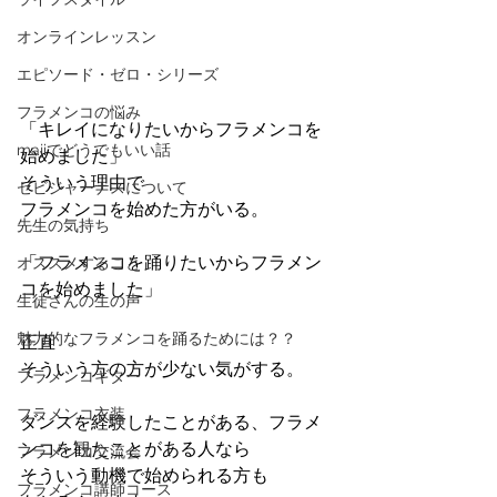
オンラインレッスン
エピソード・ゼロ・シリーズ
フラメンコの悩み
「キレイになりたいからフラメンコを
majiでどうでもいい話
始めました」
そういう理由で
セビジャーナスについて
フラメンコを始めた方がいる。
先生の気持ち
「フラメンコを踊りたいからフラメン
オススメすること
コを始めました」
生徒さんの生の声
魅力的なフラメンコを踊るためには？？
正直
そういう方の方が少ない気がする。
フラメンコギター
フラメンコ衣装
ダンスを経験したことがある、フラメ
ンコを観たことがある人なら
フラメンコ交流会
そういう動機で始められる方も
フラメンコ講師コース